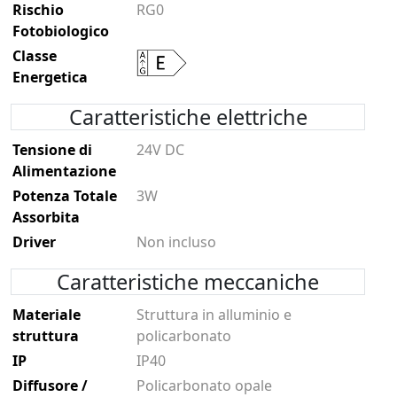
Rischio
RG0
Fotobiologico
Classe
Energetica
Caratteristiche elettriche
Tensione di
24V DC
Alimentazione
Potenza Totale
3W
Assorbita
Driver
Non incluso
Caratteristiche meccaniche
Materiale
Struttura in alluminio e
struttura
policarbonato
IP
IP40
Diffusore /
Policarbonato opale