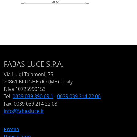
FABAS LUCE S.P.A.
Via Luigi Talamoni, 75
20861 BRUGHERIO (MB) - Italy
P.Iva 10725990153
Tel.
0039 039 890 69 1
-
0039 039 214 22 06
Fax. 0039 039 214 22 08
info@fabasluce.it
Profilo
Dove siamo