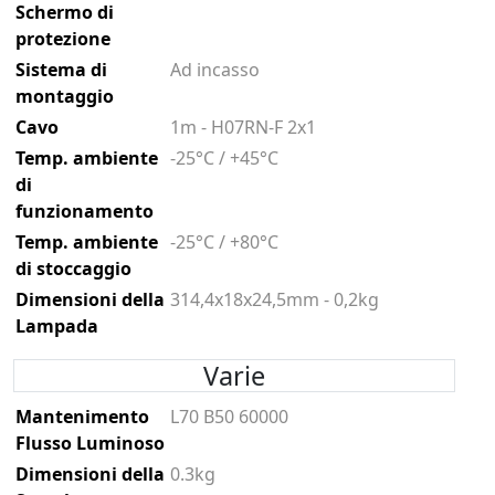
Schermo di
protezione
Sistema di
Ad incasso
montaggio
Cavo
1m - H07RN-F 2x1
Temp. ambiente
-25°C / +45°C
di
funzionamento
Temp. ambiente
-25°C / +80°C
di stoccaggio
Dimensioni della
314,4x18x24,5mm - 0,2kg
Lampada
Varie
Mantenimento
L70 B50 60000
Flusso Luminoso
Dimensioni della
0.3kg