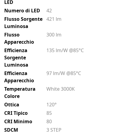
LED
Numero di LED
42
Flusso Sorgente
421 lm
Luminosa
Flusso
300 lm
Apparecchio
Efficienza
135 lm/W @85°C
Sorgente
Luminosa
Efficienza
97 lm/W @85°C
Apparecchio
Temperatura
White 3000K
Colore
Ottica
120°
CRI Tipico
85
CRI Minimo
80
SDCM
3 STEP