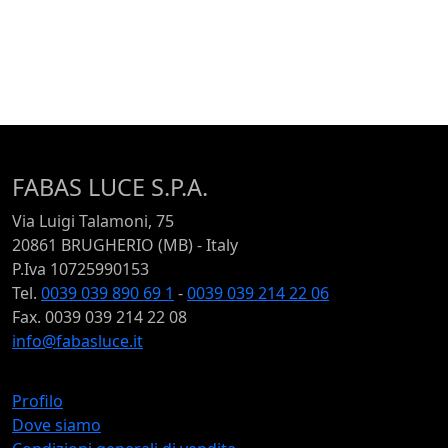
FABAS LUCE S.P.A.
Via Luigi Talamoni, 75
20861 BRUGHERIO (MB) - Italy
P.Iva 10725990153
Tel.
0039 039 890 69 1
-
0039 039 214 22 06
Fax. 0039 039 214 22 08
info@fabasluce.it
Profilo
Dove siamo