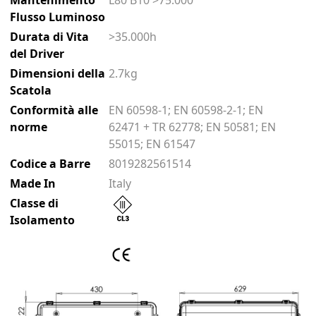
Flusso Luminoso
Durata di Vita
>35.000h
del Driver
Dimensioni della
2.7kg
Scatola
Conformità alle
EN 60598-1; EN 60598-2-1; EN
norme
62471 + TR 62778; EN 50581; EN
55015; EN 61547
Codice a Barre
8019282561514
Made In
Italy
Classe di
Isolamento