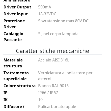
Driver Output
500mA
Driver Input
18-32VDC
Protezione
Sovratensione max 80V DC
Driver
Cablaggio
Si, nel corpo lampada
Passante
Caratteristiche meccaniche
Materiale
Acciaio AISI 316L
struttura
Trattamento
Verniciatura al poliestere per
superficiale
esterni
Colore struttura
Bianco RAL 9016
IP
IP66 / IP67
IK
10
Diffusore /
Policarbonato opale