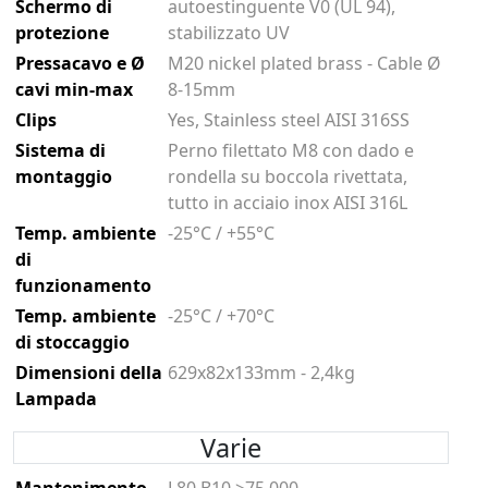
Schermo di
autoestinguente V0 (UL 94),
protezione
stabilizzato UV
Pressacavo e Ø
M20 nickel plated brass - Cable Ø
cavi min-max
8-15mm
Clips
Yes, Stainless steel AISI 316SS
Sistema di
Perno filettato M8 con dado e
montaggio
rondella su boccola rivettata,
tutto in acciaio inox AISI 316L
Temp. ambiente
-25°C / +55°C
di
funzionamento
Temp. ambiente
-25°C / +70°C
di stoccaggio
Dimensioni della
629x82x133mm - 2,4kg
Lampada
Varie
Mantenimento
L80 B10 >75.000