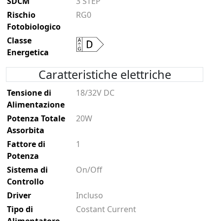
SDCM
3 STEP
Rischio
RG0
Fotobiologico
Classe
Energetica
Caratteristiche elettriche
Tensione di
18/32V DC
Alimentazione
Potenza Totale
20W
Assorbita
Fattore di
1
Potenza
Sistema di
On/Off
Controllo
Driver
Incluso
Tipo di
Costant Current
Alimentatore