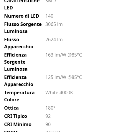
Caratteristiche
SMD
LED
Numero di LED
140
Flusso Sorgente
3065 lm
Luminosa
Flusso
2624 lm
Apparecchio
Efficienza
163 lm/W @85°C
Sorgente
Luminosa
Efficienza
125 lm/W @85°C
Apparecchio
Temperatura
White 4000K
Colore
Ottica
180°
CRI Tipico
92
CRI Minimo
90