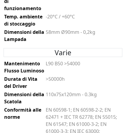
di
funzionamento
Temp. ambiente
-20°C / +60°C
di stoccaggio
Dimensioni della
58mm Ø90mm - 0,2kg
Lampada
Varie
Mantenimento
L90 B50 >54000
Flusso Luminoso
Durata di Vita
>50000h
del Driver
Dimensioni della
110x75x120mm - 0.3kg
Scatola
Conformità alle
EN 60598-1; EN 60598-2-2; EN
norme
62471 + IEC TR 62778; EN 55015;
EN 61547; EN 61000-3-2; EN
61000-3-3; EN IEC 63000;