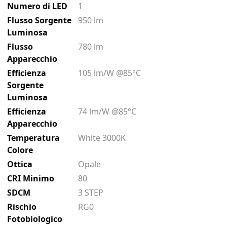
Numero di LED
1
Flusso Sorgente
950 lm
Luminosa
Flusso
780 lm
Apparecchio
Efficienza
105 lm/W @85°C
Sorgente
Luminosa
Efficienza
74 lm/W @85°C
Apparecchio
Temperatura
White 3000K
Colore
Ottica
Opale
CRI Minimo
80
SDCM
3 STEP
Rischio
RG0
Fotobiologico