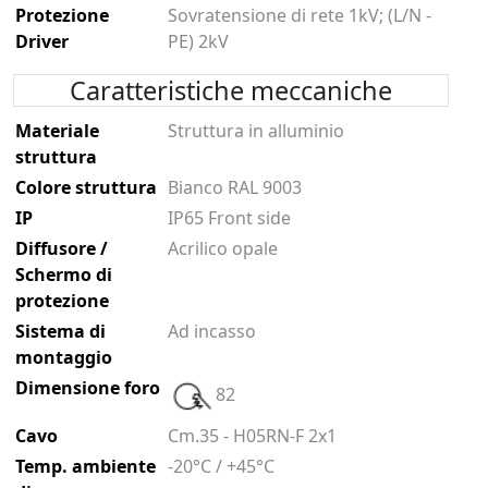
Protezione
Sovratensione di rete 1kV; (L/N -
Driver
PE) 2kV
Caratteristiche meccaniche
Materiale
Struttura in alluminio
struttura
Colore struttura
Bianco RAL 9003
IP
IP65 Front side
Diffusore /
Acrilico opale
Schermo di
protezione
Sistema di
Ad incasso
montaggio
Dimensione foro
82
Cavo
Cm.35 - H05RN-F 2x1
Temp. ambiente
-20°C / +45°C