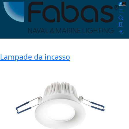
IT
Lampade da incasso