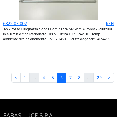
6822-07-002
RSH
3W - Rosso Lunghezza d'onda Dominante: >619nm <625nm - Struttura
in alluminio e policarbonato - IP65 - Ottica 180° - 24V DC - Temp.
ambiente di funzionamento -25°C / +45°C - Tariffa doganale 94054239
<
1
…
4
5
6
7
8
…
29
>
FABAS LUCE S.P.A.