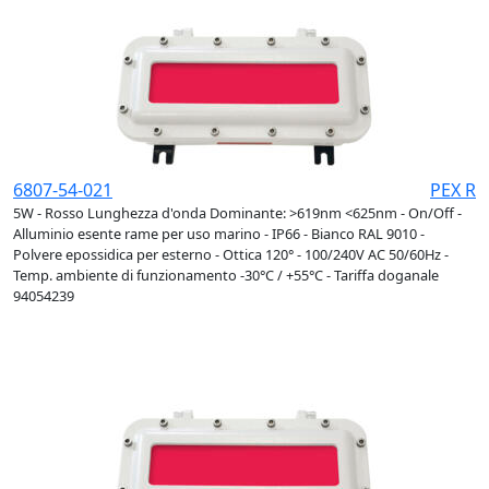
6807-54-021
PEX R
5W - Rosso Lunghezza d'onda Dominante: >619nm <625nm - On/Off -
Alluminio esente rame per uso marino - IP66 - Bianco RAL 9010 -
Polvere epossidica per esterno - Ottica 120° - 100/240V AC 50/60Hz -
Temp. ambiente di funzionamento -30°C / +55°C - Tariffa doganale
94054239