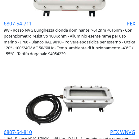
6807-54-711
PEX
9W - Rosso NVG Lunghezza d'onda dominante: >612nm <616nm - Con
potenziometro resistivo 100Kohm - Alluminio esente rame per uso
marino - IP66 - Bianco RAL 9010 - Polvere epossidica per esterno - Ottica
120° - 100/240V AC 50/60Hz - Temp. ambiente di funzionamento -40°C /
+55°C - Tariffa doganale 94054239
6807-54-810
PEX WNVG
11W - Bianco NVG 5700K - 1454lm - DALI - Alluminio esente rame per