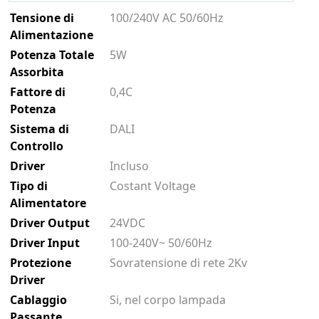
Tensione di
100/240V AC 50/60Hz
Alimentazione
Potenza Totale
5W
Assorbita
Fattore di
0,4C
Potenza
Sistema di
DALI
Controllo
Driver
Incluso
Tipo di
Costant Voltage
Alimentatore
Driver Output
24VDC
Driver Input
100-240V~ 50/60Hz
Protezione
Sovratensione di rete 2Kv
Driver
Cablaggio
Si, nel corpo lampada
Passante