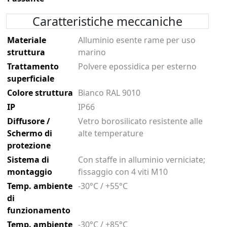
Caratteristiche meccaniche
Materiale
Alluminio esente rame per uso
struttura
marino
Trattamento
Polvere epossidica per esterno
superficiale
Colore struttura
Bianco RAL 9010
IP
IP66
Diffusore /
Vetro borosilicato resistente alle
Schermo di
alte temperature
protezione
Sistema di
Con staffe in alluminio verniciate;
montaggio
fissaggio con 4 viti M10
Temp. ambiente
-30°C / +55°C
di
funzionamento
Temp. ambiente
-30°C / +85°C