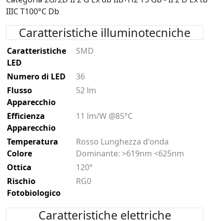
IIIC T100°C Db
Caratteristiche illuminotecniche
Caratteristiche
SMD
LED
Numero di LED
36
Flusso
52 lm
Apparecchio
Efficienza
11 lm/W @85°C
Apparecchio
Temperatura
Rosso Lunghezza d'onda
Colore
Dominante: >619nm <625nm
Ottica
120°
Rischio
RG0
Fotobiologico
Caratteristiche elettriche