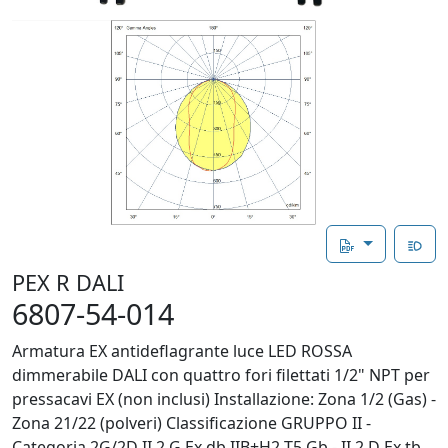
PEX R DALI
6807-54-014
Armatura EX antideflagrante luce LED ROSSA
dimmerabile DALI con quattro fori filettati 1/2" NPT per
pressacavi EX (non inclusi) Installazione: Zona 1/2 (Gas) -
Zona 21/22 (polveri) Classificazione GRUPPO II -
Categoria 2G/2D II 2 G Ex db IIB+H2 T5 Gb - II 2 D Ex tb