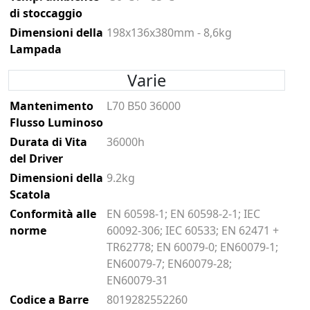
di stoccaggio
Dimensioni della
198x136x380mm - 8,6kg
Lampada
Varie
Mantenimento
L70 B50 36000
Flusso Luminoso
Durata di Vita
36000h
del Driver
Dimensioni della
9.2kg
Scatola
Conformità alle
EN 60598-1; EN 60598-2-1; IEC
norme
60092-306; IEC 60533; EN 62471 +
TR62778; EN 60079-0; EN60079-1;
EN60079-7; EN60079-28;
EN60079-31
Codice a Barre
8019282552260