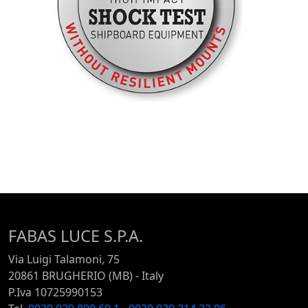
FABAS LUCE S.P.A.
Via Luigi Talamoni, 75
20861 BRUGHERIO (MB) - Italy
P.Iva 10725990153