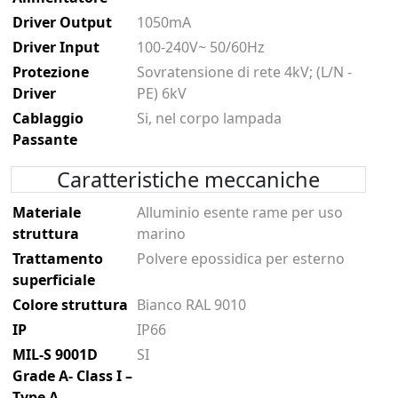
Driver Output
1050mA
Driver Input
100-240V~ 50/60Hz
Protezione
Sovratensione di rete 4kV; (L/N -
Driver
PE) 6kV
Cablaggio
Si, nel corpo lampada
Passante
Caratteristiche meccaniche
Materiale
Alluminio esente rame per uso
struttura
marino
Trattamento
Polvere epossidica per esterno
superficiale
Colore struttura
Bianco RAL 9010
IP
IP66
MIL-S 9001D
SI
Grade A- Class I –
Type A