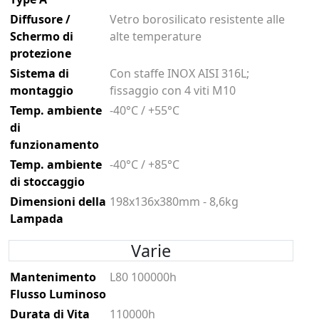
Diffusore /
Vetro borosilicato resistente alle
Schermo di
alte temperature
protezione
Sistema di
Con staffe INOX AISI 316L;
montaggio
fissaggio con 4 viti M10
Temp. ambiente
-40°C / +55°C
di
funzionamento
Temp. ambiente
-40°C / +85°C
di stoccaggio
Dimensioni della
198x136x380mm - 8,6kg
Lampada
Varie
Mantenimento
L80 100000h
Flusso Luminoso
Durata di Vita
110000h