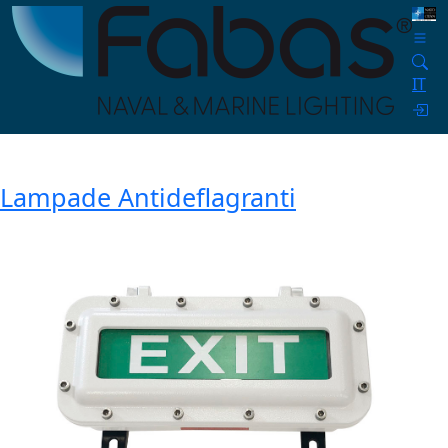
IT
Lampade Antideflagranti