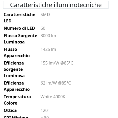
Caratteristiche illuminotecniche
Caratteristiche
SMD
LED
Numero di LED
60
Flusso Sorgente
3000 lm
Luminosa
Flusso
1425 lm
Apparecchio
Efficienza
155 lm/W @85°C
Sorgente
Luminosa
Efficienza
62 lm/W @85°C
Apparecchio
Temperatura
White 4000K
Colore
Ottica
120°
CRI Minimo
> 80