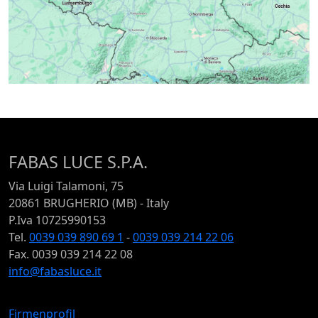
FABAS LUCE S.P.A.
Via Luigi Talamoni, 75
20861 BRUGHERIO (MB) - Italy
P.Iva 10725990153
Tel.
0039 039 890 69 1
-
0039 039 214 22 06
Fax. 0039 039 214 22 08
info@fabasluce.it
Firmenprofil