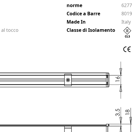
norme
6277
Codice a Barre
801
Made In
Italy
 al tocco
Classe di Isolamento