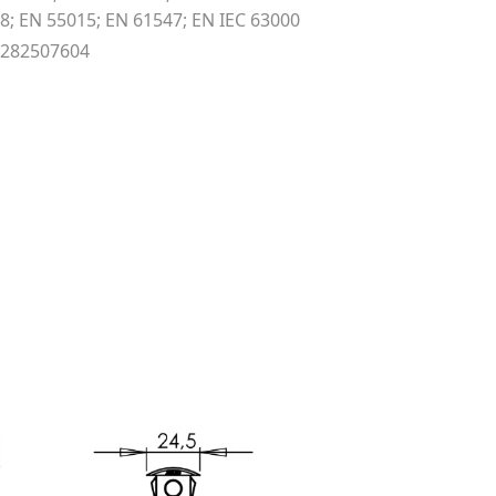
8; EN 55015; EN 61547; EN IEC 63000
9282507604