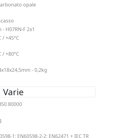
carbonato opale
ncasso
 - H07RN-F 2x1
C / +45°C
C / +80°C
4x18x24,5mm - 0,2kg
Varie
B50 80000
g
0598-1; EN60598-2-2; EN62471 + IEC TR