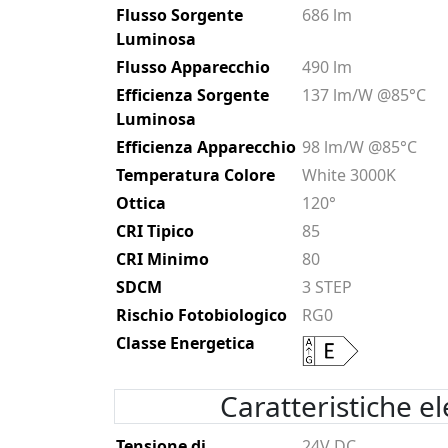
Flusso Sorgente
686 lm
Luminosa
Flusso Apparecchio
490 lm
Efficienza Sorgente
137 lm/W @85°C
Luminosa
Efficienza Apparecchio
98 lm/W @85°C
Temperatura Colore
White 3000K
Ottica
120°
CRI Tipico
85
CRI Minimo
80
SDCM
3 STEP
Rischio Fotobiologico
RG0
Classe Energetica
Caratteristiche el
Tensione di
24V DC