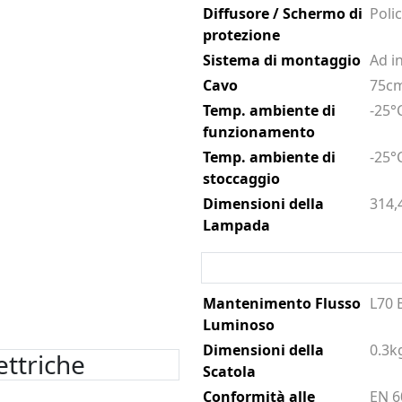
Diffusore / Schermo di
Poli
protezione
Sistema di montaggio
Ad i
Cavo
75cm
Temp. ambiente di
-25°
funzionamento
Temp. ambiente di
-25°
stoccaggio
Dimensioni della
314,
Lampada
Mantenimento Flusso
L70 
Luminoso
Dimensioni della
0.3k
ettriche
Scatola
Conformità alle
EN 6