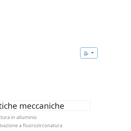
stiche meccaniche
ttura in alluminio
ivazione a fluorozirconatura