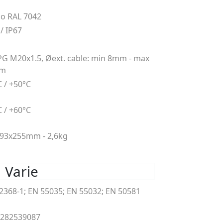
io RAL 7042
 / IP67
PG M20x1.5, Øext. cable: min 8mm - max
mm
C / +50°C
C / +60°C
93x255mm - 2,6kg
Varie
2368-1; EN 55035; EN 55032; EN 50581
9282539087