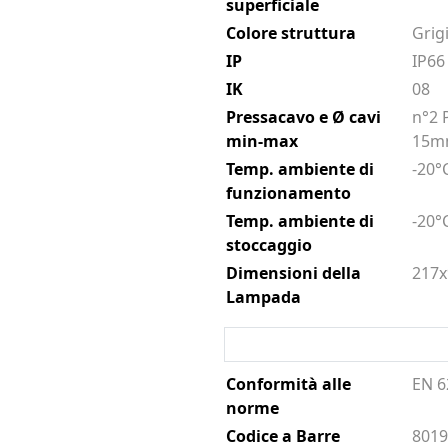
superficiale
Colore struttura
Grig
IP
IP66
IK
08
Pressacavo e Ø cavi
n°2 
min-max
15
Temp. ambiente di
-20°
funzionamento
Temp. ambiente di
-20°
stoccaggio
Dimensioni della
217x
Lampada
Conformità alle
EN 6
norme
Codice a Barre
801