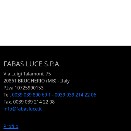
FABAS LUCE S.P.A.
Via Luigi Talamoni, 75
20861 BRUGHERIO (MB) - Italy
P.Iva 10725990153
Tel.
0039 039 890 69 1
-
0039 039 214 22 06
Fax. 0039 039 214 22 08
info@fabasluce.it
Profilo