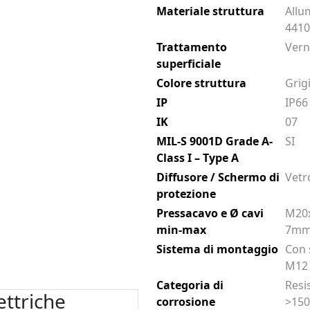
Materiale struttura
Allu
441
Trattamento
Vern
superficiale
Colore struttura
Grig
IP
IP66
IK
07
MIL-S 9001D Grade A-
SI
Class I – Type A
Diffusore / Schermo di
Vetr
protezione
Pressacavo e Ø cavi
M20x
min-max
7mm
Sistema di montaggio
Con 
M12
Categoria di
Resi
ettriche
corrosione
>150