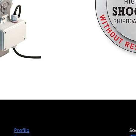
Profilo
So