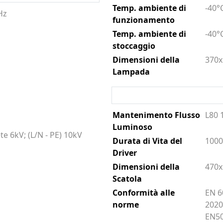
Temp. ambiente di
-40°
Hz
funzionamento
Temp. ambiente di
-40°
stoccaggio
Dimensioni della
370x
Lampada
Mantenimento Flusso
L80 
Luminoso
te 6kV; (L/N - PE) 10kV
Durata di Vita del
100
Driver
Dimensioni della
470x
Scatola
Conformità alle
EN 6
norme
2020
EN5