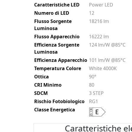
Caratteristiche LED
Power LED
Numero di LED
12
Flusso Sorgente
18216 lm
Luminosa
Flusso Apparecchio
16222 lm
Efficienza Sorgente
124 lm/W @85°C
Luminosa
Efficienza Apparecchio
101 lm/W @85°C
Temperatura Colore
White 4000K
Ottica
90°
CRI Minimo
80
SDCM
3 STEP
Rischio Fotobiologico
RG1
Classe Energetica
Caratteristiche el