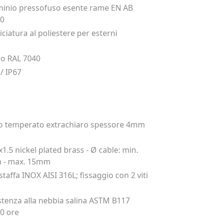
minio pressofuso esente rame EN AB
00
iciatura al poliestere per esterni
io RAL 7040
 / IP67
o temperato extrachiaro spessore 4mm
1.5 nickel plated brass - Ø cable: min.
 - max. 15mm
staffa INOX AISI 316L; fissaggio con 2 viti
stenza alla nebbia salina ASTM B117
0 ore