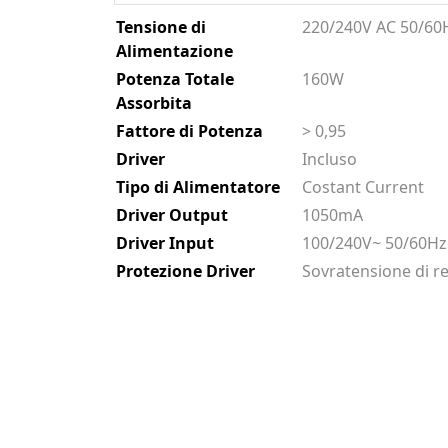
Tensione di
220/240V AC 50/60
Alimentazione
Potenza Totale
160W
Assorbita
Fattore di Potenza
> 0,95
Driver
Incluso
Tipo di Alimentatore
Costant Current
Driver Output
1050mA
Driver Input
100/240V~ 50/60Hz
Protezione Driver
Sovratensione di re