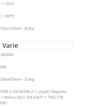
C / +55°C
C / +80°C
142x319mm - 8,5kg
Varie
100000h
000h
180x470mm - 9.5kg
0598-1; EN 60598-2-1; Lloyd's Register:
 + Notice 2021; EN 62471 + TR62778;
0581