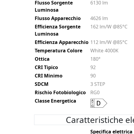
Flusso Sorgente
6130 lm
Luminosa
Flusso Apparecchio
4626 lm
Efficienza Sorgente
162 lm/W @85°C
Luminosa
Efficienza Apparecchio
112 lm/W @85°C
Temperatura Colore
White 4000K
Ottica
180°
CRI Tipico
92
CRI Minimo
90
SDCM
3 STEP
Rischio Fotobiologico
RG0
Classe Energetica
Caratteristiche el
Specifica elettrica