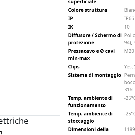
superficiale
Colore struttura
Bian
IP
IP66
IK
10
Diffusore / Schermo di
Poli
protezione
94),
Pressacavo e Ø cavi
M20 
min-max
Clips
Yes,
Sistema di montaggio
Pern
bocco
316L
Temp. ambiente di
-25°
funzionamento
Temp. ambiente di
-25°
ettriche
stoccaggio
Dimensioni della
1189
 1