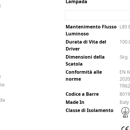
Lampada
z
Mantenimento Flusso
L80 
Luminoso
Durata di Vita del
100.
Driver
Dimensioni della
5kg
Scatola
Conformità alle
EN 6
z
norme
2020
ete
TR62
Codice a Barre
801
ada
Made In
Italy
Classe di Isolamento