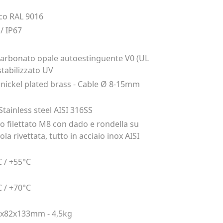
co RAL 9016
 / IP67
carbonato opale autoestinguente V0 (UL
 stabilizzato UV
nickel plated brass - Cable Ø 8-15mm
 Stainless steel AISI 316SS
o filettato M8 con dado e rondella su
la rivettata, tutto in acciaio inox AISI
C / +55°C
C / +70°C
x82x133mm - 4,5kg