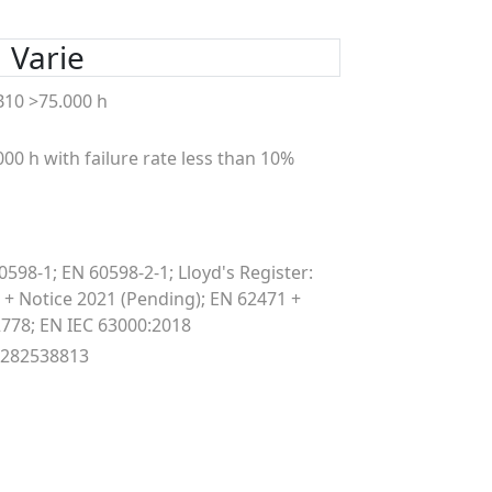
Varie
B10 >75.000 h
000 h with failure rate less than 10%
0598-1; EN 60598-2-1; Lloyd's Register:
 + Notice 2021 (Pending); EN 62471 +
778; EN IEC 63000:2018
9282538813