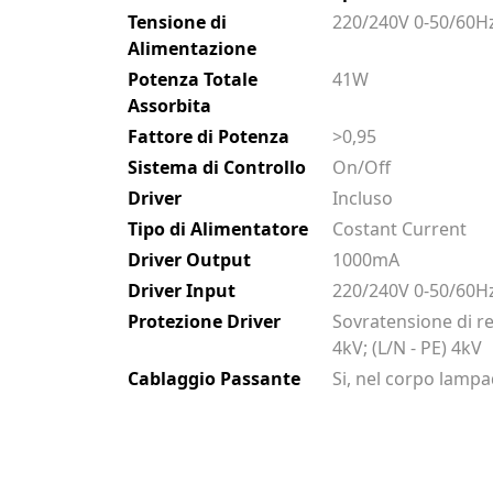
Tensione di
220/240V 0-50/60H
Alimentazione
Potenza Totale
41W
Assorbita
Fattore di Potenza
>0,95
Sistema di Controllo
On/Off
Driver
Incluso
Tipo di Alimentatore
Costant Current
Driver Output
1000mA
Driver Input
220/240V 0-50/60H
Protezione Driver
Sovratensione di r
4kV; (L/N - PE) 4kV
Cablaggio Passante
Si, nel corpo lamp